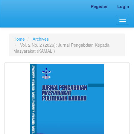
Main
Register
Login
Navigation
Main
Togg
Content
navig
Sidebar
Home
Archives
Vol. 2 No. 2 (2026): Jurnal Pengabdian Kepada
Masyarakat (KAMALI)