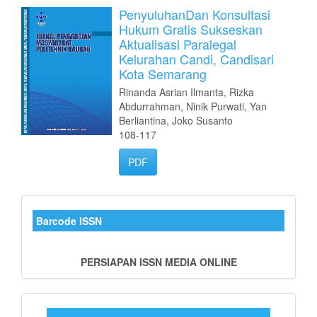
PenyuluhanDan Konsultasi
Hukum Gratis Sukseskan
Aktualisasi Paralegal
Kelurahan Candi, Candisari
Kota Semarang
Rinanda Asrian Ilmanta, Rizka
Abdurrahman, Ninik Purwati, Yan
Berliantina, Joko Susanto
108-117
PDF
barkode_kamali
Barcode ISSN
PERSIAPAN ISSN MEDIA ONLINE
Sidebar