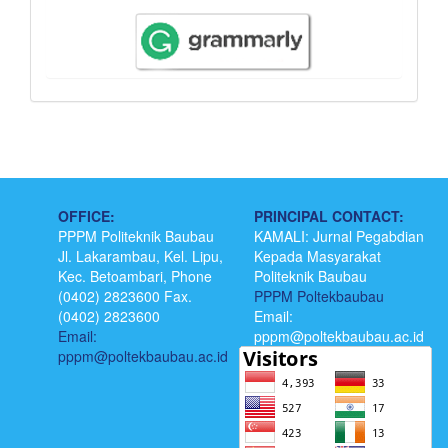
OFFICE:
PRINCIPAL CONTACT:
PPPM Politeknik Baubau
KAMALI: Jurnal Pegabdian
Jl. Lakarambau, Kel. Lipu,
Kepada Masyarakat
Kec. Betoambari, Phone
Politeknik Baubau
(0402) 2823600 Fax.
PPPM Poltekbaubau
(0402) 2823600
Email:
Email:
pppm@poltekbaubau.ac.id
pppm@poltekbaubau.ac.id