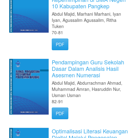
10 Kabupaten Pangkep
Abdul Majid, Marhani Marhani, Iyan
Iyan, Agussalim Agussalim, Ritha
Tuken
70-81
PDF
Pendampingan Guru Sekolah
Dasar Dalam Analisis Hasil
Asesmen Numerasi
Abdul Majid, Abdurrachman Ahmad,
Muhammad Amran, Hasruddin Nur,
Usman Usman
82-91
PDF
Optimalisasi Literasi Keuangan
Digital Melalui Pengenalan