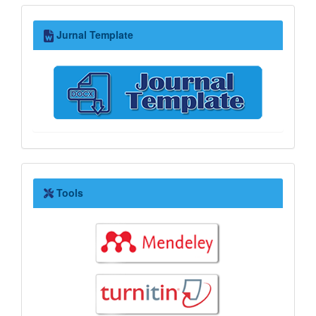
Jurnal
Jurnal Template
Template
Tools
Tools