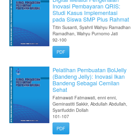
Inovasi Pembayaran QRIS:
Studi Kasus Implementasi
pada Siswa SMP Plus Rahmat
Titin Susanti, Syahril Wahyu Ramadhan
Ramadhan, Wahyu Purnomo Jati
92-100
PDF
Pelatihan Pembuatan BolJelly
(Bandeng Jelly): Inovasi Ikan
Bandeng Sebagai Cemilan
Sehat
Fatmawati Fatmawati, enni enni,
Geminastiti Sakkir, Abdullah Abdullah,
Syarifuddin Dollah
101-107
PDF